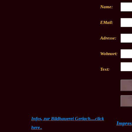
Name:
EMail:
Adresse:
Wohnort:
Text:
Infos, zur Bildhauerei Gerlach....click
Impre
here..