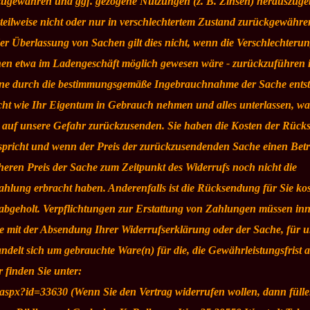
kzugewähren und ggf. gezogene Nutzungen (z. B. Zinsen) herauszuge
eilweise nicht oder nur in verschlechtertem Zustand zurückgewähre
 der Überlassung von Sachen gilt dies nicht, wenn die Verschlechteru
hnen etwa im Ladengeschäft möglich gewesen wäre - zurückzuführen i
 eine durch die bestimmungsgemäße Ingebrauchnahme der Sache ents
cht wie Ihr Eigentum in Gebrauch nehmen und alles unterlassen, wa
nd auf unsere Gefahr zurückzusenden. Sie haben die Kosten der Rüc
entspricht und wenn der Preis der zurückzusendenden Sache einen Bet
heren Preis der Sache zum Zeitpunkt des Widerrufs noch nicht die
zahlung erbracht haben. Anderenfalls ist die Rücksendung für Sie kos
abgeholt. Verpflichtungen zur Erstattung von Zahlungen müssen in
Sie mit der Absendung Ihrer Widerrufserklärung oder der Sache, für u
elt sich um gebrauchte Ware(n) für die, die Gewährleistungsfrist a
 finden Sie unter:
.aspx?id=33630 (Wenn Sie den Vertrag widerrufen wollen, dann fülle