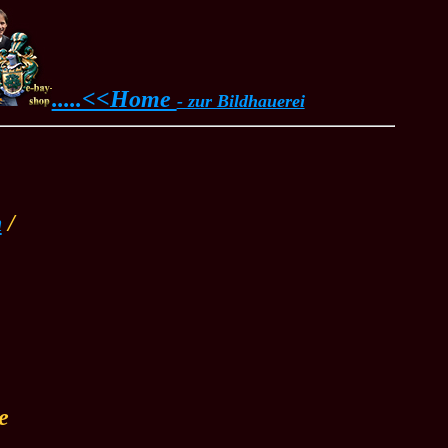
.....<<Home
- zur Bildhauerei
n
/
te