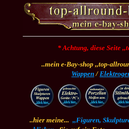
* Achtung, diese Seite ,,
..mein e-Bay-shop ,,top-allrou
Wappen
/
Elektroge
..hier meine...
.
,,Figuren, Skulptur