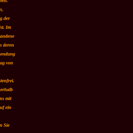
ben.
n,
ng der
st. Im
tandene
s deren
ksendung
rag von
tenfrei.
nerhalb
ns mit
uf ein
n Sie