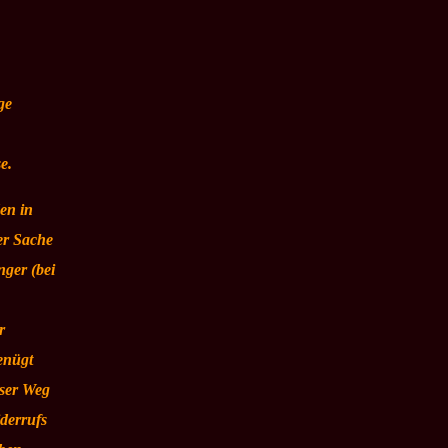
ge
e.
en in
er Sache
nger (bei
r
enügt
nser Weg
derrufs