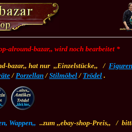
top-alround-bazar,, wird noch bearbeitet *
nd-bazar,, hat nur
.
,,Einzelstücke,,
.
/
..
Figure
räte
/
Porzellan
/
Stilmöbel
/
Trödel
.
en, Wappen,,
.
..zum ,,ebay-shop-Preis,,
.
/
.
bit