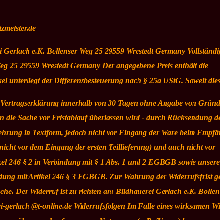
zmeister.de
i Gerlach e.K. Bollenser Weg 25 29559 Wrestedt Germany Vollständi
Weg 25 29559 Wrestedt Germany Der angegebene Preis enthält die
kel unterliegt der Differenzbesteuerung nach § 25a UStG. Soweit dies
e Vertragserklärung innerhalb von 30 Tagen ohne Angabe von Gründ
nen die Sache vor Fristablauf überlassen wird - durch Rücksendung d
elehrung in Textform, jedoch nicht vor Eingang der Ware beim Empfä
icht vor dem Eingang der ersten Teillieferung) und auch nicht vor
kel 246 § 2 in Verbindung mit § 1 Abs. 1 und 2 EGBGB sowie unsere
ndung mit Artikel 246 § 3 EGBGB. Zur Wahrung der Widerrufsfrist g
ache. Der Widerruf ist zu richten an: Bildhauerei Gerlach e.K. Bolle
ei-gerlach @t-online.de Widerrufsfolgen Im Falle eines wirksamen Wi