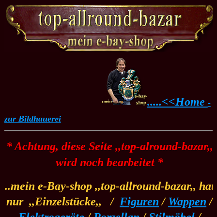
.....<<Home
-
zur Bildhauerei
* Achtung, diese Seite ,,top-alround-bazar,,
wird noch bearbeitet *
..mein e-Bay-shop ,,top-allround-bazar,, hat
nur
.
,,Einzelstücke,,
.
/
..
Figuren
/
Wappen
/