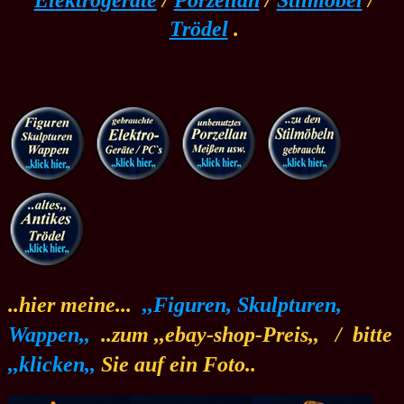
Elektrogeräte
/
Porzellan
/
Stilmöbel
/
Trödel
.
..hier meine...
.
,,Figuren, Skulpturen,
Wappen,,
.
..zum ,,ebay-shop-Preis,,
.
/
.
bitte
,,klicken,,
Sie auf ein Foto..