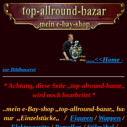
.....<<Home
-
zur Bildhauerei
* Achtung, diese Seite ,,top-alround-bazar,,
wird noch bearbeitet *
..mein e-Bay-shop ,,top-allround-bazar,, hat
nur
.
,,Einzelstücke,,
.
/
..
Figuren
/
Wappen
/