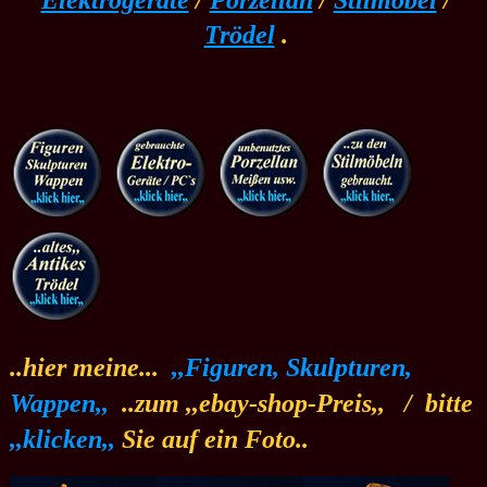
Elektrogeräte
/
Porzellan
/
Stilmöbel
/
Trödel
.
..hier meine...
.
,,Figuren, Skulpturen,
Wappen,,
.
..zum ,,ebay-shop-Preis,,
.
/
.
bitte
,,klicken,,
Sie auf ein Foto..