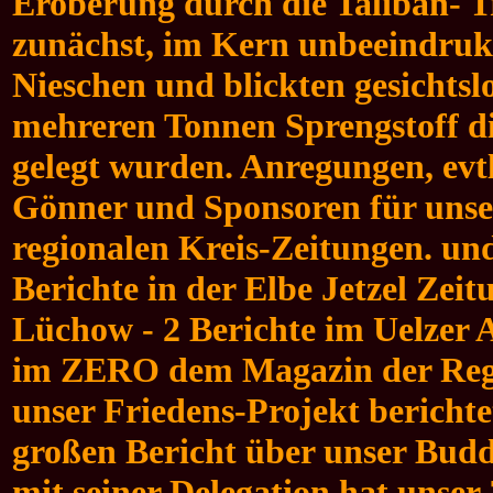
Eroberung durch die Taliban- T
zunächst, im Kern unbeeindrukt 
Nieschen und blickten gesichtslo
mehreren Tonnen Sprengstoff d
gelegt wurden. Anregungen, evtl
Gönner und Sponsoren für unser
regionalen Kreis-Zeitungen. und
Berichte in der Elbe Jetzel Zei
Lüchow - 2 Berichte im Uelzer A
im ZERO dem Magazin der Regi
unser Friedens-Projekt bericht
großen Bericht über unser Bud
mit seiner Delegation hat unser