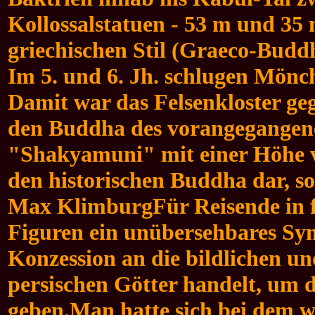
Kollossalstatuen - 53 m und 35 
griechischen Stil (Graeco-Budd
Im 5. und 6. Jh. schlugen Mönc
Damit war das Felsenkloster ge
den Buddha des vorangegangene
"Shakyamuni" mit einer Höhe vo
den historischen Buddha dar, s
Max KlimburgFür Reisende in fr
Figuren ein unübersehbares Sy
Konzession an die bildlichen un
persischen Götter handelt, um 
geben.
Man hatte sich bei dem w