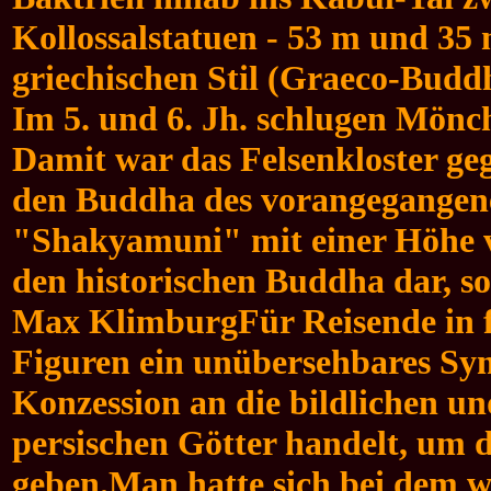
Kollossalstatuen - 53 m und 35 
griechischen Stil (Graeco-Budd
Im 5. und 6. Jh. schlugen Mönc
Damit war das Felsenkloster ge
den Buddha des vorangegangene
"Shakyamuni" mit einer Höhe vo
den historischen Buddha dar, s
Max KlimburgFür Reisende in fr
Figuren ein unübersehbares Sy
Konzession an die bildlichen un
persischen Götter handelt, um 
geben.
Man hatte sich bei dem w