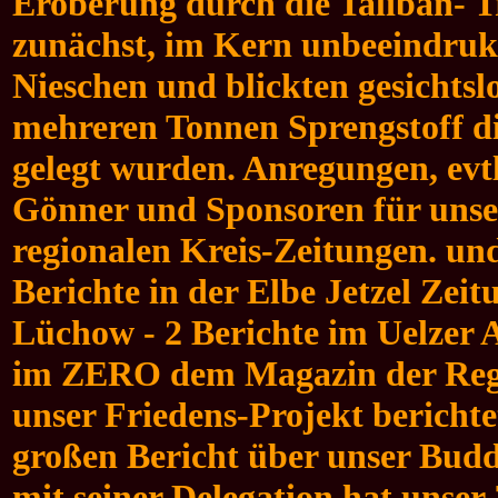
Eroberung durch die Taliban- T
zunächst, im Kern unbeeindrukt 
Nieschen und blickten gesichtslo
mehreren Tonnen Sprengstoff d
gelegt wurden. Anregungen, evtl
Gönner und Sponsoren für unser
regionalen Kreis-Zeitungen. und
Berichte in der Elbe Jetzel Zei
Lüchow - 2 Berichte im Uelzer A
im ZERO dem Magazin der Regi
unser Friedens-Projekt bericht
großen Bericht über unser Bud
mit seiner Delegation hat unser