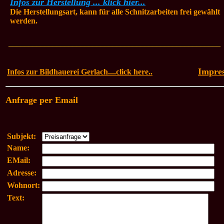
Infos zur Herstellung ... klick hier...
Die Herstellungsart, kann für alle Schnitzarbeiten frei gewählt
werden.
_____________________________________________________
Impre
Infos zur Bildhauerei Gerlach....click here..
Anfrage per Email
Subjekt:
Name:
EMail:
Adresse:
Wohnort:
Text: