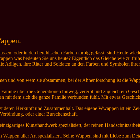
Wappen.
en, oder in den heraldischen Farben farbig gefasst, sind Heute wieder
pen was bedeuten Sie uns heute? Eigentlich das Gleiche wie zu frü
die Adligen, ihre Ritter und Soldaten an den Farben und Symbolen ihr
men und von wem sie abstammen, bei der Ahnenforschung ist die Wapp
 Familie über die Generationen hinweg, vererbt und zugleich ein Gesc
n mit dem sich die ganze Familie verbunden fühlt. Mit etwas Geschic
det deren Herkunft und Zusammenhalt. Das eigene Wwappen ist ein Zeic
Verbindung, oder einer Burschenschaft.
inzigartiges Kunsthandwerk spezialisiert, der reinen Handschnitzarbeit
n Wappen aller Art spezialisiert. Seine Wappen sind mit Liebe zum Detai