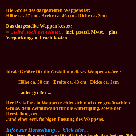
Die Größe des dargestellten
Wappens ist:
Höhe ca. 57 cm - Breite ca. 46
cm - Dicke ca. 3cm
Das dargestellte Wappen kostet:
=
,,wird noch berechnet,,
.
incl. gesetzl. Mwst.
...
plus
Verpackungs u. Frachtkosten.
_____________________________________________________
Ideale Größee für die Gestaltung dieses Wappens wäre.:
Höhe ca. 50 cm - Breite ca. 43
cm - Dicke ca. 3cm
...oder größer ...
Der Preis für ein Wappen richtet sich nach der gewünschten
Größe, dem Zeitaufwand für die Anfertigung, sowie der
Herstellungsart
.
..und einer evtl. farbigen Fassung des Wappens.
Infos zur Herstellung ... klick hier...
Die Herstellungsart, kann für alle Schnitzarbeiten frei gewählt