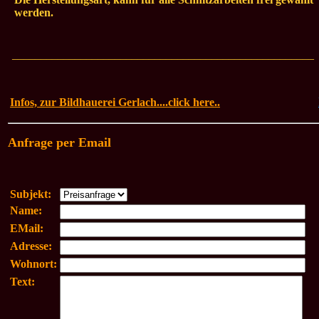
werden.
_____________________________________________________
Infos, zur Bildhauerei Gerlach....click here..
Anfrage per Email
Subjekt:
Name:
EMail:
Adresse:
Wohnort:
Text: