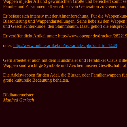
Wappen in jeder Art und gewünschten Größe und bereichert somit sei
Familie und Zusammenhalt vererbbar von Generation zu Generation,
Er befasst sich intensiv mit der Ahnenforschung. Für die Wappenk
Blasonierung und Wappendarstellungen. Seine liebe zu den Wappen
und Geschlechterkunde, den Stammbaum. Dazu gehört die entspreche
Er veröffentlicht
Artikel unter:
http://www.openpr.de/drucken/282219
oder:
http://www.online-artikel.de/userarticles.php?aut_id=1449
Gern arbeitet er auch mit dem Kunstmaler und Heraldiker Claus Bil
Wappen sind wichtige Symbole und Zeichen unserer Gesellschaft, oftm
Die Adelswappen für den Adel, die Bürger, oder Familienwappen fü
große kulturelle Bedeutung behalten.
Bildhauermeister
Manfred Gerlach