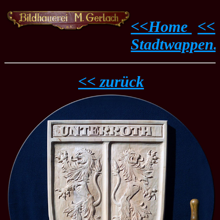
<<Home
<<
..
Stadtwappen.
<< zurück