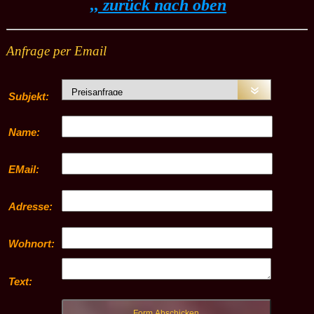
,, zurück nach oben
Anfrage per Email
Subjekt:
Name:
EMail:
Adresse:
Wohnort:
Text: